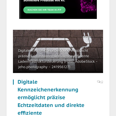
Digitale Kennzeichenerkennung ermöglicht
präzise Echtzeitdaten und direkte effiziente
Ladeinfrastruktursteuerung (Foto: AdobeStock -
jeho.photography - 241956127)
Digitale
0
Kennzeichenerkennung
ermöglicht präzise
Echtzeitdaten und direkte
effiziente