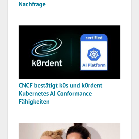
Nachfrage
CNCF bestätigt k0s und k0rdent
Kubernetes AI Conformance
Fähigkeiten