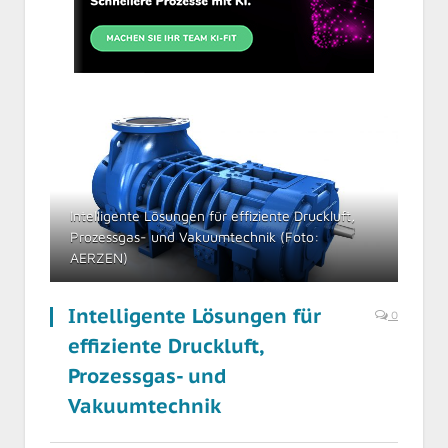
Intelligente Lösungen für effiziente Druckluft,
Prozessgas- und Vakuumtechnik (Foto:
AERZEN)
Intelligente Lösungen für
0
effiziente Druckluft,
Prozessgas- und
Vakuumtechnik