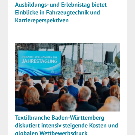
Ausbildungs- und Erlebnistag bietet
Einblicke in Fahrzeugtechnik und
Karriereperspektiven
Textilbranche Baden-Württemberg
diskutiert intensiv steigende Kosten und
globalen Wettbewerbsdruck