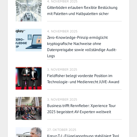
4. NOVEMBER 2025
Gitterböden erlauben flexible Bestückung
mit Paletten und Halbpaletten sicher
4. NOVEMBER 2025
Zero-Knowledge-Prinzip ermöglicht
kryptografische Nachweise ohne
Datenpreisgabe sowie vollständige Audit-
Logs
3. NOVEMBER 2025
Fieldfisher belegt vorderste Position im
Technologie- und Medienrecht JUVE-Award
3. NOVEMBER 2025
Business trifft Rennfieber: Xperience Tour
2025 begeistert AV-Experten weltweit
27. OKTOBER 2025
Kreuz-T-L-Flügelanordnung stabilisiert Tool