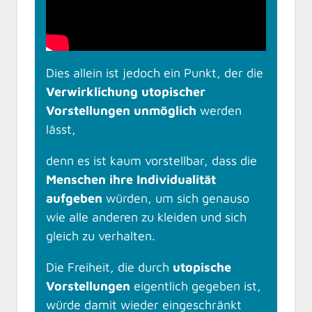
Dies allein ist jedoch ein Punkt, der die
Verwirklichung utopischer
Vorstellungen unmöglich
werden
lässt,
denn es ist kaum vorstellbar, dass die
Menschen ihre Individualität
aufgeben
würden, um sich genauso
wie alle anderen zu kleiden und sich
gleich zu verhalten.
Die Freiheit, die durch
utopische
Vorstellungen
eigentlich gegeben ist,
würde damit wieder eingeschränkt