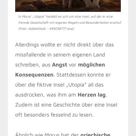
In Morus‘ „Utopia“ handelt es sich um eine Insel, auf der er eine
fremde Gesellschaft mit eigenen Regeln und Besonderheiten erschuf.
(Foto: AdobeStock – 645038777 ana)
Allerdings wollte er nicht direkt über das
missfallende in seinem eigenen Land
schreiben, aus
Angst
vor
möglichen
Konsequenzen
. Stattdessen konnte er
über die fiktive Insel „Utopia“ all das
ausdrücken, was ihm am
Herzen lag
.
Zudem ist eine Geschichte über eine Insel
oft besonders fesselnd zu lesen.
Ähnlich wie Morus hat der
griechische