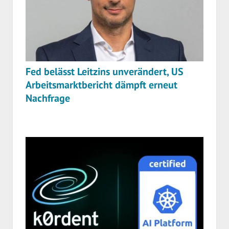
Fed belässt Leitzins unverändert, US
Arbeitsmarktbericht dämpft erneut
Nachfrage