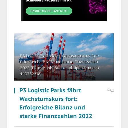
P3 Logistic Parks fährt Wachstumskurs fort:
Erfolgreiche Bilanz und starke Finanzzahlen
2022 (Foto: AdobeStock - philippschumach
440782318)
P3 Logistic Parks fährt
0
Wachstumskurs fort:
Erfolgreiche Bilanz und
starke Finanzzahlen 2022