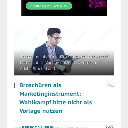
Broschüren als Marketinginstrument: Wahlkampf
bitte nicht als Vorlage nutzen ( Lizenzdoku:
Adobe Stock- Lau )
Broschüren als
0
Marketinginstrument:
Wahlkampf bitte nicht als
Vorlage nutzen
BLOG
REBECCA LIEBIG
VON
AM
7. DEZEMBER 2021