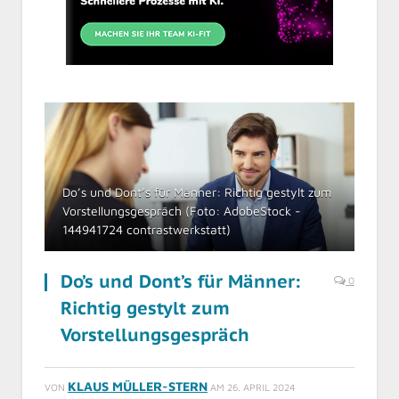
Do’s und Dont’s für Männer: Richtig gestylt zum
Vorstellungsgespräch (Foto: AdobeStock -
144941724 contrastwerkstatt)
Do’s und Dont’s für Männer:
0
Richtig gestylt zum
Vorstellungsgespräch
KLAUS MÜLLER-STERN
VON
AM
26. APRIL 2024