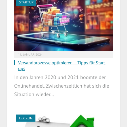
STARTUP
11. JANUAR 2024
Versandprozesse optimieren – Tipps für Start-
ups
In den Jahren 2020 und 2021 boomte der
Onlinehandel. Zwischenzeitlich hat sich die
Situation wieder…
LEXIKON