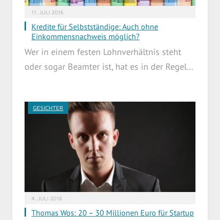
11. JULI 2016
Kredite für Selbstständige: Auch ohne
Einkommensnachweis möglich?
Wer in einem festen Lohnverhältnis steht
oder sogar Beamter ist, hat es in der Regel…
GESICHTER
4. JULI 2016
Thomas Wos: 20 – 30 Millionen Euro für Startup