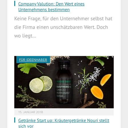
Company Valution: Den Wert eines
Unternehmens bestimmen
Keine Frage, für den Unternehmer selbst hat
die Firma einen unschätzbaren Wert. Doch
wo liegt…
FÜR IDEENHABER
15. JANUAR 2018
Getränke Start up: Kräutergetränke Nouri stellt
sich vor