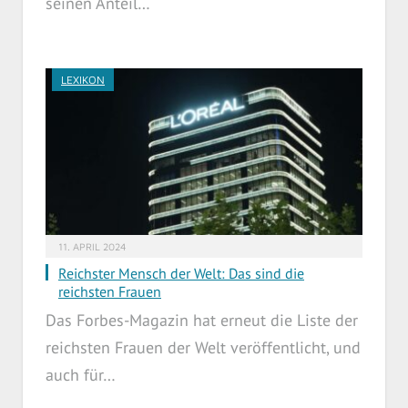
seinen Anteil…
LEXIKON
11. APRIL 2024
Reichster Mensch der Welt: Das sind die
reichsten Frauen
Das Forbes-Magazin hat erneut die Liste der
reichsten Frauen der Welt veröffentlicht, und
auch für…