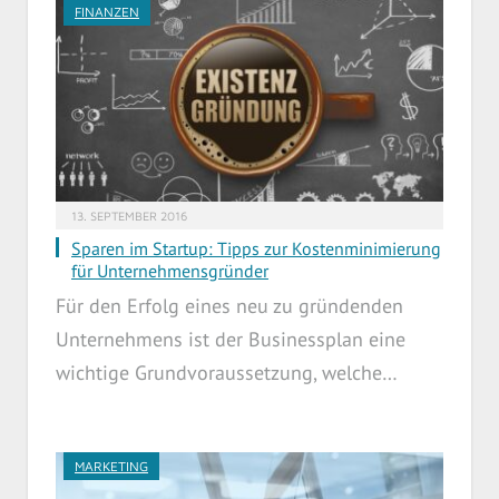
FINANZEN
13. SEPTEMBER 2016
Sparen im Startup: Tipps zur Kostenminimierung
für Unternehmensgründer
Für den Erfolg eines neu zu gründenden
Unternehmens ist der Businessplan eine
wichtige Grundvoraussetzung, welche…
MARKETING