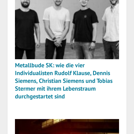
Metallbude SK: wie die vier
Individualisten Rudolf Klause, Dennis
Siemens, Christian Siemens und Tobias
Stermer mit ihrem Lebenstraum
durchgestartet sind