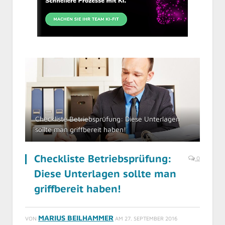
Checkliste Betriebsprüfung: Diese Unterlagen
sollte man griffbereit haben!
Checkliste Betriebsprüfung:
0
Diese Unterlagen sollte man
griffbereit haben!
MARIUS BEILHAMMER
VON
AM
27. SEPTEMBER 2016