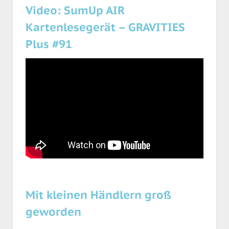
Video: SumUp AIR
Kartenlesegerät – GRAVITIES
Plus #91
Mit kleinen Händlern groß
geworden