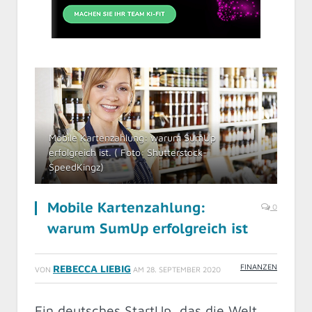
Mobile Kartenzahlung: warum SumUp
erfolgreich ist. ( Foto: Shutterstock-
SpeedKingz)
Mobile Kartenzahlung:
0
warum SumUp erfolgreich ist
FINANZEN
REBECCA LIEBIG
VON
AM
28. SEPTEMBER 2020
Ein deutsches StartUp, das die Welt