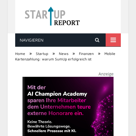
NAVIGIEREN
STARTUP REPORT
»
»
»
»
Home
Startup
News
Finanzen
Mobile
Kartenzahlung: warum SumUp erfolgreich ist