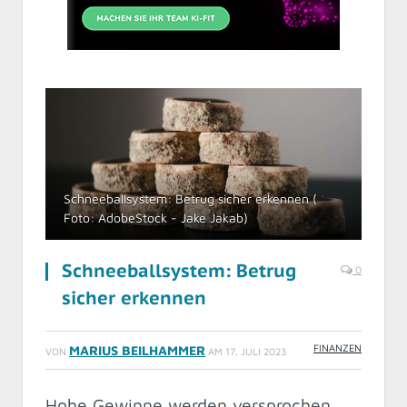
Schneeballsystem: Betrug sicher erkennen (
Foto: AdobeStock - Jake Jakab)
Schneeballsystem: Betrug
0
sicher erkennen
FINANZEN
MARIUS BEILHAMMER
VON
AM
17. JULI 2023
Hohe Gewinne werden versprochen,