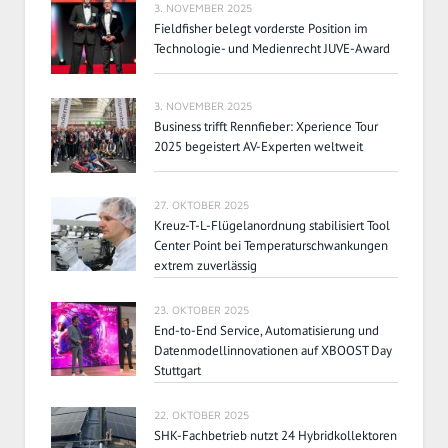
3. NOVEMBER 2025
Fieldfisher belegt vorderste Position im
Technologie- und Medienrecht JUVE-Award
3. NOVEMBER 2025
Business trifft Rennfieber: Xperience Tour
2025 begeistert AV-Experten weltweit
27. OKTOBER 2025
Kreuz-T-L-Flügelanordnung stabilisiert Tool
Center Point bei Temperaturschwankungen
extrem zuverlässig
23. OKTOBER 2025
End-to-End Service, Automatisierung und
Datenmodellinnovationen auf XBOOST Day
Stuttgart
22. OKTOBER 2025
SHK-Fachbetrieb nutzt 24 Hybridkollektoren