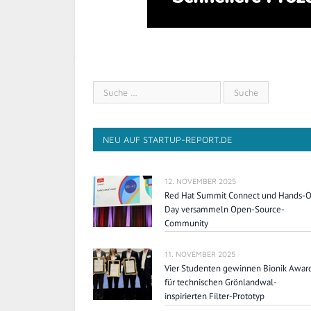
NEU AUF STARTUP-REPORT.DE
12. NOVEMBER 2025
Red Hat Summit Connect und Hands-
Day versammeln Open-Source-
Community
11. NOVEMBER 2025
Vier Studenten gewinnen Bionik Awar
für technischen Grönlandwal-
inspirierten Filter-Prototyp