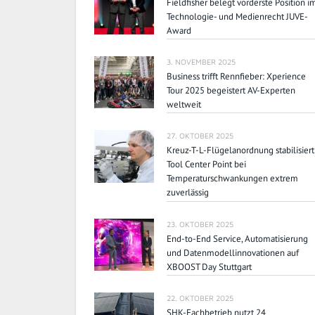
Fieldfisher belegt vorderste Position i
Technologie- und Medienrecht JUVE-
Award
3. NOVEMBER 2025
Business trifft Rennfieber: Xperience
Tour 2025 begeistert AV-Experten
weltweit
27. OKTOBER 2025
Kreuz-T-L-Flügelanordnung stabilisiert
Tool Center Point bei
Temperaturschwankungen extrem
zuverlässig
23. OKTOBER 2025
End-to-End Service, Automatisierung
und Datenmodellinnovationen auf
XBOOST Day Stuttgart
22. OKTOBER 2025
SHK-Fachbetrieb nutzt 24