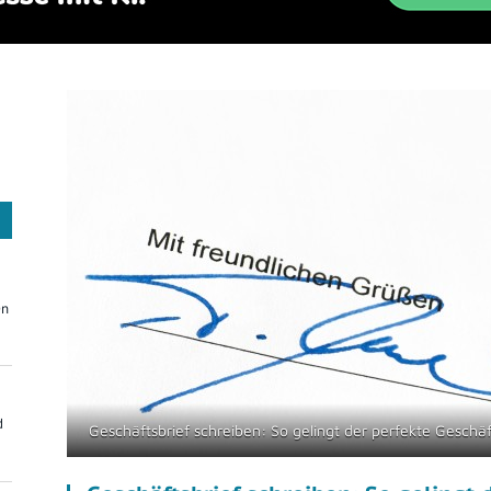
On
d
Geschäftsbrief schreiben: So gelingt der perfekte Geschäf