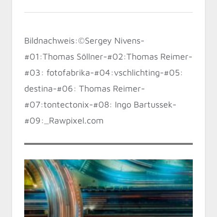
Bildnachweis:©Sergey Nivens-
#01:Thomas Söllner-#02:Thomas Reimer-
#03: fotofabrika-#04:vschlichting-#05:
destina-#06: Thomas Reimer-
#07:tontectonix-#08: Ingo Bartussek-
#09:_Rawpixel.com