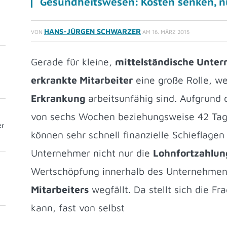
Gesundheitswesen: Kosten senken, n
HANS-JÜRGEN SCHWARZER
VON
AM
16. MÄRZ 2015
Gerade für kleine,
mittelständische Unte
erkrankte Mitarbeiter
eine große Rolle, w
Erkrankung
arbeitsunfähig sind. Aufgrund d
von sechs Wochen beziehungsweise 42 Tag
er
können sehr schnell finanzielle Schieflagen
Unternehmer nicht nur die
Lohnfortzahlun
Wertschöpfung innerhalb des Unternehme
Mitarbeiters
wegfällt. Da stellt sich die F
kann, fast von selbst