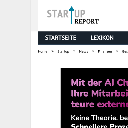
STARTSEITE
LEXIKON
STARTUP REPORT
»
»
»
»
Home
Startup
News
Finanzen
Ges