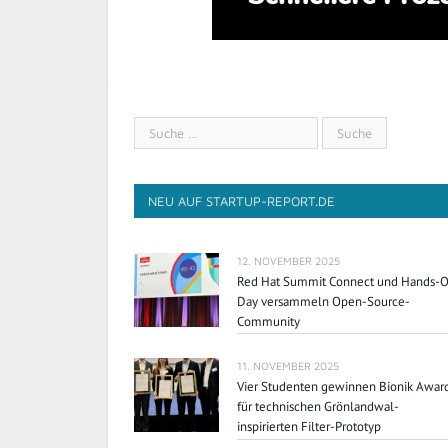
NEU AUF STARTUP-REPORT.DE
12. NOVEMBER 2025
Red Hat Summit Connect und Hands-
Day versammeln Open-Source-
Community
11. NOVEMBER 2025
Vier Studenten gewinnen Bionik Awar
für technischen Grönlandwal-
inspirierten Filter-Prototyp