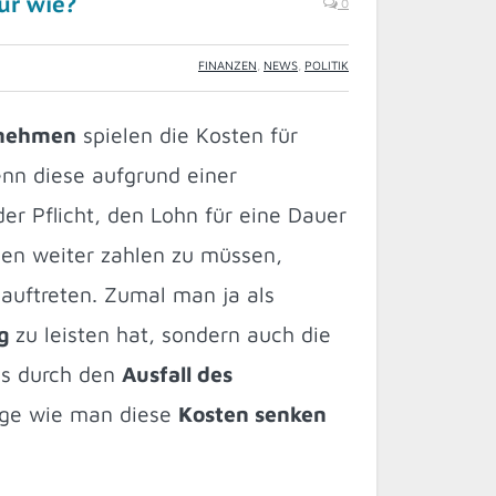
ur wie?
0
FINANZEN
,
NEWS
,
POLITIK
rnehmen
spielen die Kosten für
enn diese aufgrund einer
er Pflicht, den Lohn für eine Dauer
en weiter zahlen zu müssen,
 auftreten. Zumal man ja als
g
zu leisten hat, sondern auch die
ns durch den
Ausfall des
rage wie man diese
Kosten senken