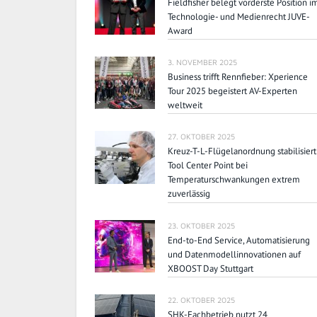
Fieldfisher belegt vorderste Position i
Technologie- und Medienrecht JUVE-
Award
3. NOVEMBER 2025
Business trifft Rennfieber: Xperience
Tour 2025 begeistert AV-Experten
weltweit
27. OKTOBER 2025
Kreuz-T-L-Flügelanordnung stabilisiert
Tool Center Point bei
Temperaturschwankungen extrem
zuverlässig
23. OKTOBER 2025
End-to-End Service, Automatisierung
und Datenmodellinnovationen auf
XBOOST Day Stuttgart
22. OKTOBER 2025
SHK-Fachbetrieb nutzt 24