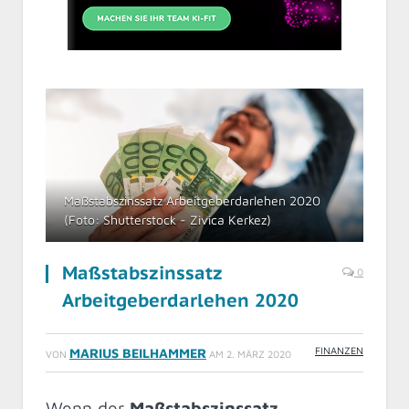
Maßstabszinssatz Arbeitgeberdarlehen 2020
(Foto: Shutterstock - Zivica Kerkez)
Maßstabszinssatz
0
Arbeitgeberdarlehen 2020
FINANZEN
MARIUS BEILHAMMER
VON
AM
2. MÄRZ 2020
Wenn der
Maßstabszinssatz