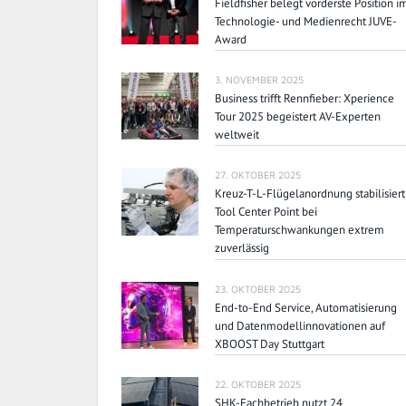
Fieldfisher belegt vorderste Position i
Technologie- und Medienrecht JUVE-
Award
3. NOVEMBER 2025
Business trifft Rennfieber: Xperience
Tour 2025 begeistert AV-Experten
weltweit
27. OKTOBER 2025
Kreuz-T-L-Flügelanordnung stabilisiert
Tool Center Point bei
Temperaturschwankungen extrem
zuverlässig
23. OKTOBER 2025
End-to-End Service, Automatisierung
und Datenmodellinnovationen auf
XBOOST Day Stuttgart
22. OKTOBER 2025
SHK-Fachbetrieb nutzt 24