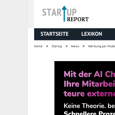
STARTSEITE
LEXIKON
STARTUP REPORT
»
»
»
Home
Startup
News
Werbung per Postk