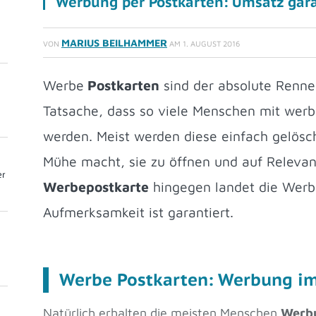
Werbung per Postkarten: Umsatz gara
MARIUS BEILHAMMER
VON
AM
1. AUGUST 2016
Werbe
Postkarten
sind der absolute Renner
Tatsache, dass so viele Menschen mit werb
werden. Meist werden diese einfach gelösc
Mühe macht, sie zu öffnen und auf Relevanz
er
Werbepostkarte
hingegen landet die Werb
Aufmerksamkeit ist garantiert.
Werbe Postkarten: Werbung im
Natürlich erhalten die meisten Menschen
Werb