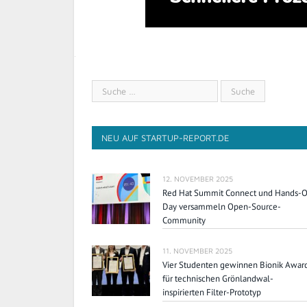
NEU AUF STARTUP-REPORT.DE
12. NOVEMBER 2025
Red Hat Summit Connect und Hands-
Day versammeln Open-Source-
Community
11. NOVEMBER 2025
Vier Studenten gewinnen Bionik Awar
für technischen Grönlandwal-
inspirierten Filter-Prototyp