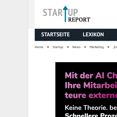
STARTSEITE
LEXIKON
STARTUP REPORT
»
»
»
»
Home
Startup
News
Marketing
„E