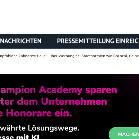
NACHRICHTEN
PRESSEMITTEILUNG EINREI
mpfohlene Zahnärzte Halle“: über Werbung bei Stadtportalen wie GoLocal, Gelbe