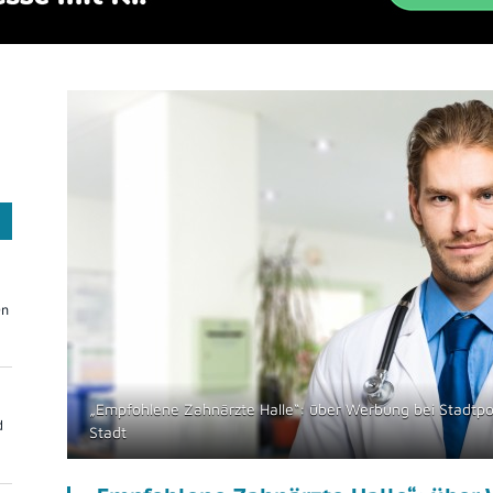
On
„Empfohlene Zahnärzte Halle“: über Werbung bei Stadtpo
d
Stadt