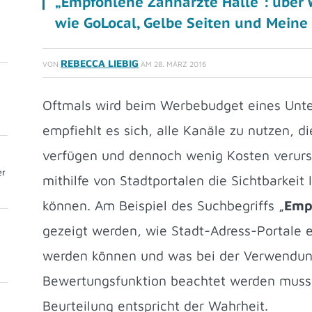
„Empfohlene Zahnärzte Halle“: über 
wie GoLocal, Gelbe Seiten und Meine
REBECCA LIEBIG
VON
AM
28. MÄRZ 2016
Oftmals wird beim Werbebudget eines Unt
empfiehlt es sich, alle Kanäle zu nutzen, d
verfügen und dennoch wenig Kosten verursa
er
mithilfe von Stadtportalen die Sichtbarkei
können. Am Beispiel des Suchbegriffs „
Emp
gezeigt werden, wie Stadt-Adress-Portale 
werden können und was bei der Verwendun
Bewertungsfunktion beachtet werden muss. 
Beurteilung entspricht der Wahrheit.