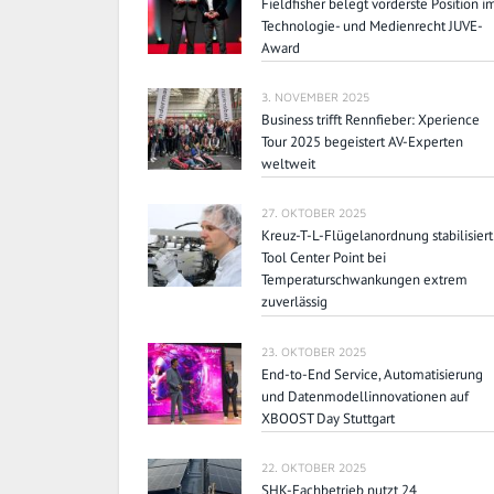
Fieldfisher belegt vorderste Position i
Technologie- und Medienrecht JUVE-
Award
3. NOVEMBER 2025
Business trifft Rennfieber: Xperience
Tour 2025 begeistert AV-Experten
weltweit
27. OKTOBER 2025
Kreuz-T-L-Flügelanordnung stabilisiert
Tool Center Point bei
Temperaturschwankungen extrem
zuverlässig
23. OKTOBER 2025
End-to-End Service, Automatisierung
und Datenmodellinnovationen auf
XBOOST Day Stuttgart
22. OKTOBER 2025
SHK-Fachbetrieb nutzt 24