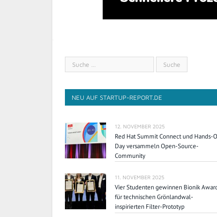
NEU AUF STARTUP-REPORT.DE
12. NOVEMBER 2025
Red Hat Summit Connect und Hands-
Day versammeln Open-Source-
Community
11. NOVEMBER 2025
Vier Studenten gewinnen Bionik Awar
für technischen Grönlandwal-
inspirierten Filter-Prototyp