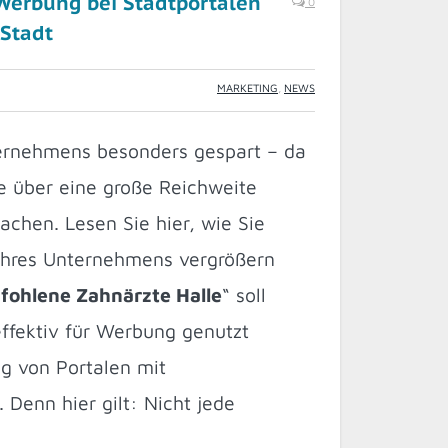
Werbung bei Stadtportalen
0
 Stadt
MARKETING
,
NEWS
ernehmens besonders gespart – da
ie über eine große Reichweite
chen. Lesen Sie hier, wie Sie
t Ihres Unternehmens vergrößern
fohlene Zahnärzte Halle
“ soll
effektiv für Werbung genutzt
g von Portalen mit
Denn hier gilt: Nicht jede