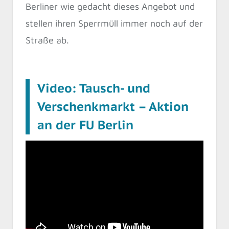
Berliner wie gedacht dieses Angebot und
stellen ihren Sperrmüll immer noch auf der
Straße ab.
Video: Tausch- und
Verschenkmarkt – Aktion
an der FU Berlin