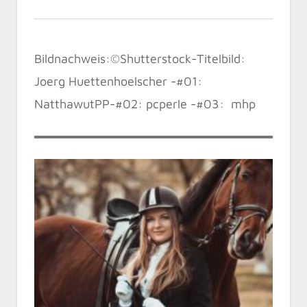
Bildnachweis:©Shutterstock-Titelbild:
Joerg Huettenhoelscher -#01:
NatthawutPP-#02: pcperle -#03: mhp