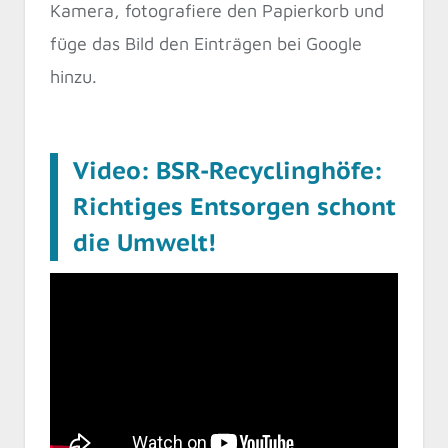
Kamera, fotografiere den Papierkorb und
füge das Bild den Einträgen bei Google
hinzu.
Video: BSR-Recyclinghöfe:
Richtiges Entsorgen schont
die Umwelt!