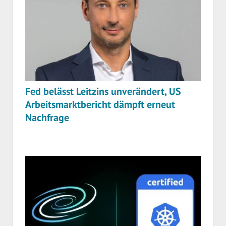
Fed belässt Leitzins unverändert, US
Arbeitsmarktbericht dämpft erneut
Nachfrage