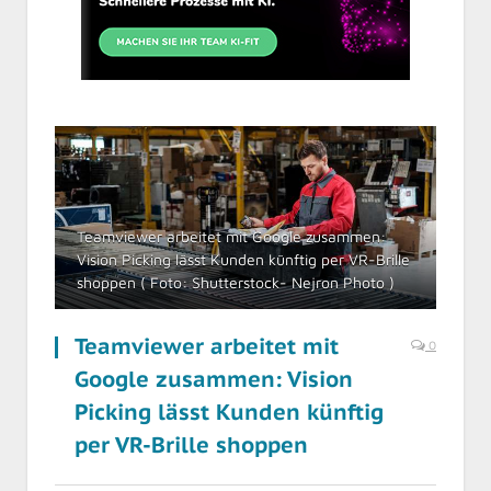
Teamviewer arbeitet mit Google zusammen:
Vision Picking lässt Kunden künftig per VR-Brille
shoppen ( Foto: Shutterstock- Nejron Photo )
Teamviewer arbeitet mit
0
Google zusammen: Vision
Picking lässt Kunden künftig
per VR-Brille shoppen