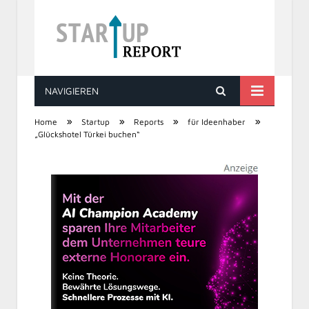
NAVIGIEREN
STARTUP REPORT
»
»
»
»
Home
Startup
Reports
für Ideenhaber
„Glückshotel Türkei buchen“