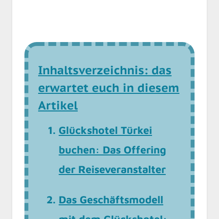
Inhaltsverzeichnis: das
erwartet euch in diesem
Artikel
Glückshotel Türkei
buchen: Das Offering
der Reiseveranstalter
Das Geschäftsmodell
mit dem Glückshotel: