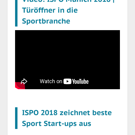
Türöffner in die
Sportbranche
ISPO 2018 zeichnet beste
Sport Start-ups aus