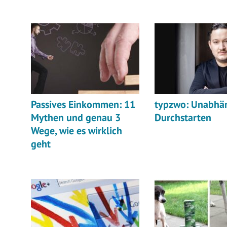
Passives Einkommen: 11
typzwo: Unabhä
Mythen und genau 3
Durchstarten
Wege, wie es wirklich
geht