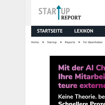
STARTSEITE
LEXIKON
STARTUP REPORT
»
»
»
Home
Startup
Reports
für Ideenhaber