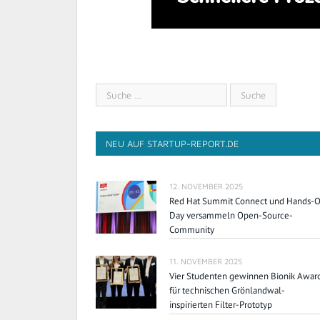
NEU AUF STARTUP-REPORT.DE
12. NOVEMBER 2025
Red Hat Summit Connect und Hands-
Day versammeln Open-Source-
Community
11. NOVEMBER 2025
Vier Studenten gewinnen Bionik Awar
für technischen Grönlandwal-
inspirierten Filter-Prototyp