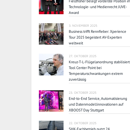
Fieldfisher belegt vorderste Position i
Technologie- und Medienrecht JUVE-
Award
3. NOVEMBER 2025
Business trifft Rennfieber: Xperience
Tour 2025 begeistert AV-Experten
weltweit
27. OKTOBER 2025
Kreuz-T-L-Flügelanordnung stabilisiert
Tool Center Point bei
Temperaturschwankungen extrem
zuverlässig
23. OKTOBER 2025
End-to-End Service, Automatisierung
und Datenmodellinnovationen auf
XBOOST Day Stuttgart
22. OKTOBER 2025
SHK-Fachbetrieb nutzt 24