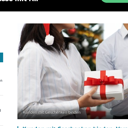
On
d
Kunden mit Geschenken binden